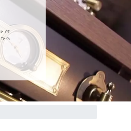
и от
стику