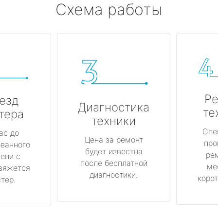
Схема работы
Ре
езд
Диагностика
те
тера
техники
Спе
ас до
Цена за ремонт
про
ованного
будет известна
ре
ени с
после бесплатной
ме
вяжется
диагностики.
корот
тер.