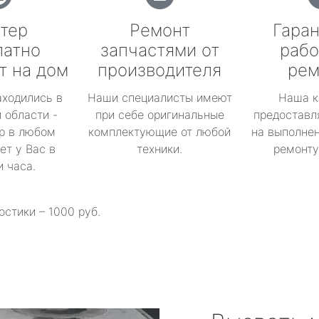
тер
Ремонт
Гаран
латно
запчастями от
рабо
т на дом
производителя
рем
аходились в
Наши специалисты имеют
Наша к
 области -
при себе оригинальные
предоставл
р в любом
комплектующие от любой
на выполнен
ет у Вас в
техники.
ремонту 
и часа.
остики – 1000 руб.