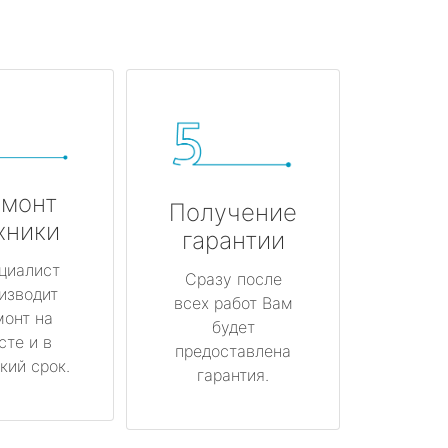
монт
Получение
хники
гарантии
циалист
Сразу после
изводит
всех работ Вам
монт на
будет
сте и в
предоставлена
кий срок.
гарантия.