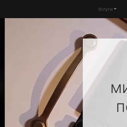
Услуги
м
п