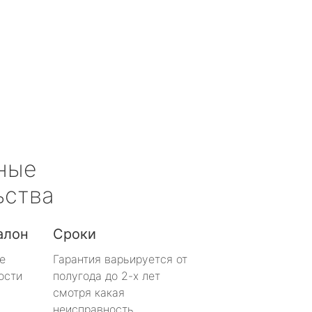
ные
ьства
алон
Сроки
е
Гарантия варьируется от
ости
полугода до 2-х лет
смотря какая
неисправность.