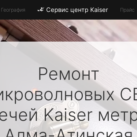
Сервис центр Kaiser
География
Прайс
Ремонт
икроволновых С
ечей
Kaiser
мет
Алма-Атинская