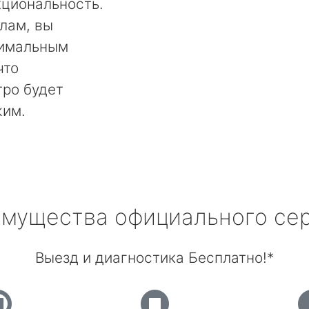
кциональность.
лам, вы
тимальным
что
тро будет
жим.
мущества официального се
Выезд и диагностика Бесплатно!*