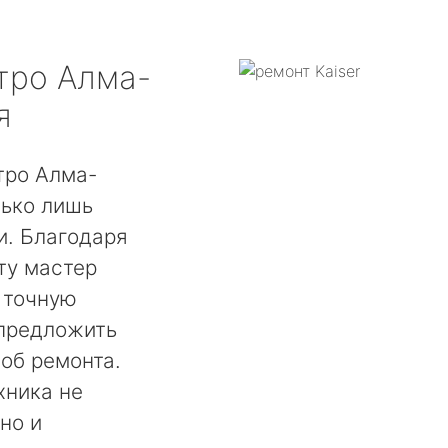
ро Алма-
я
тро Алма-
лько лишь
. Благодаря
ту мастер
 точную
 предложить
об ремонта.
хника не
но и