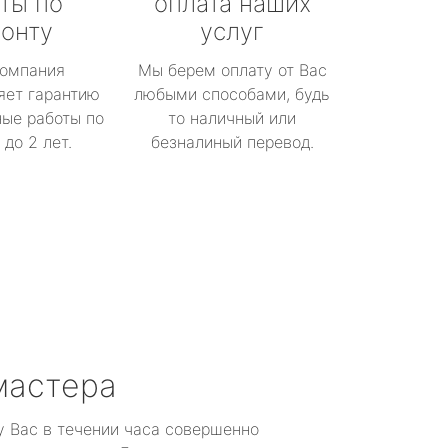
ты по
оплата наших
онту
услуг
омпания
Мы берем оплату от Вас
яет гарантию
любыми способами, будь
ые работы по
то наличный или
до 2 лет.
безналиный перевод.
мастера
у Вас в течении часа совершенно