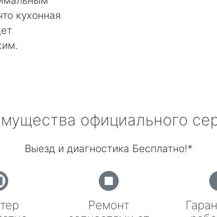
тимальным
что кухонная
дет
жим.
мущества официального се
Выезд и диагностика Бесплатно!*
тер
Ремонт
Гаран