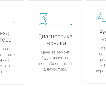
Ре
езд
Диагностика
те
тера
техники
Спе
ас до
Цена за ремонт
про
ованного
будет известна
ре
ени с
после бесплатной
ме
вяжется
диагностики.
корот
тер.