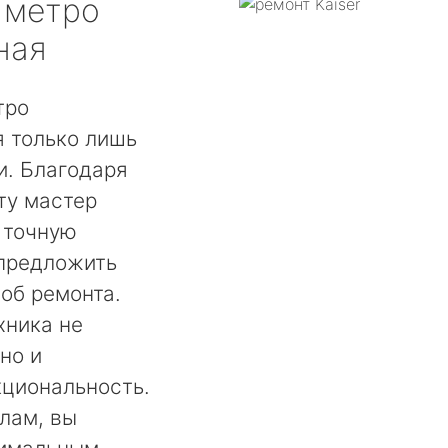
метро
ная
тро
 только лишь
. Благодаря
ту мастер
 точную
 предложить
об ремонта.
хника не
но и
кциональность.
лам, вы