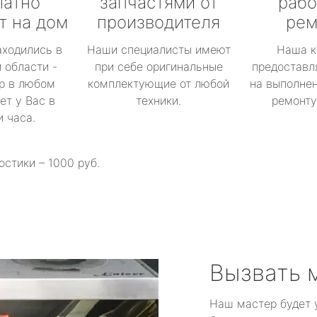
латно
запчастями от
рабо
т на дом
производителя
рем
аходились в
Наши специалисты имеют
Наша к
 области -
при себе оригинальные
предоставл
р в любом
комплектующие от любой
на выполнен
ет у Вас в
техники.
ремонту 
и часа.
остики – 1000 руб.
Вызвать 
Наш мастер будет 