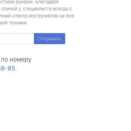
устыми руками. Благодаря
 спиной у специалиста всегда с
лный спектр инструметов на все
вой техники.
Отправить
 по номеру
88-85
.