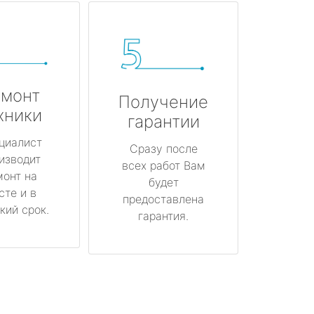
монт
Получение
хники
гарантии
циалист
Сразу после
изводит
всех работ Вам
монт на
будет
сте и в
предоставлена
кий срок.
гарантия.