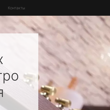
Контакты
х
тро
я