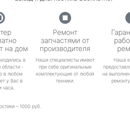
тер
Ремонт
Гаран
латно
запчастями от
рабо
т на дом
производителя
рем
аходились в
Наши специалисты имеют
Наша к
 области -
при себе оригинальные
предоставл
р в любом
комплектующие от любой
на выполнен
ет у Вас в
техники.
ремонту 
и часа.
остики – 1000 руб.