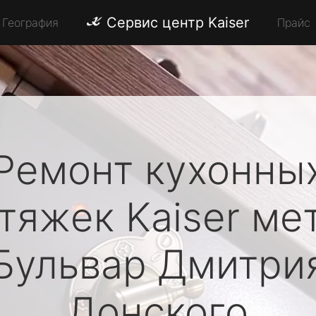
Сервис центр Kaiser
География
Прайс
Ремонт кухонны
тяжек
Kaiser
ме
Бульвар Дмитри
Донского