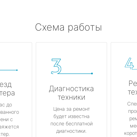
Схема работы
Ре
езд
Диагностика
те
тера
техники
Спе
ас до
Цена за ремонт
про
ованного
будет известна
ре
ени с
после бесплатной
ме
вяжется
диагностики.
корот
тер.