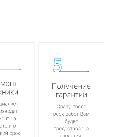
монт
Получение
хники
гарантии
циалист
Сразу после
изводит
всех работ Вам
монт на
будет
сте и в
предоставлена
кий срок.
гарантия.