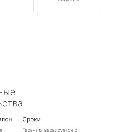
ные
ьства
алон
Сроки
е
Гарантия варьируется от