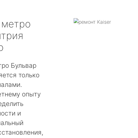
метро
итрия
о
тро Бульвар
яется только
налами.
етнему опыту
еделить
ости и
мальный
сстановления,