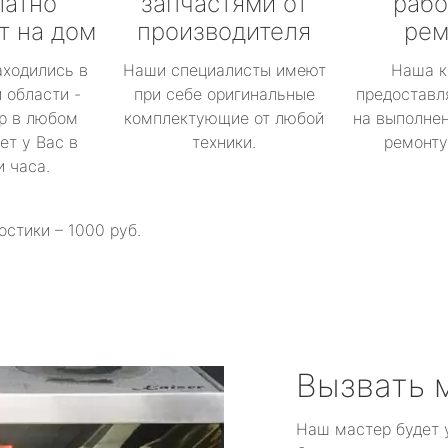
латно
запчастями от
рабо
т на дом
производителя
рем
аходились в
Наши специалисты имеют
Наша к
 области -
при себе оригинальные
предоставл
р в любом
комплектующие от любой
на выполнен
ет у Вас в
техники.
ремонту 
и часа.
остики – 1000 руб.
Вызвать 
Наш мастер будет 