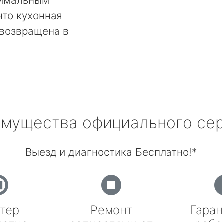
тимальным
что кухонная
 возвращена в
мущества официального се
Выезд и диагностика Бесплатно!*
тер
Ремонт
Гаран