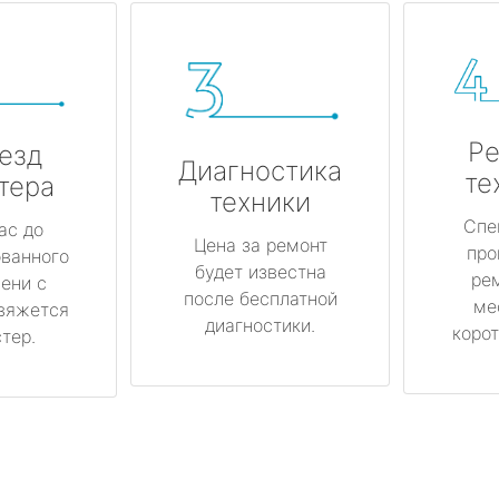
Ре
езд
Диагностика
те
тера
техники
Спе
ас до
Цена за ремонт
про
ованного
будет известна
ре
ени с
после бесплатной
ме
вяжется
диагностики.
корот
тер.