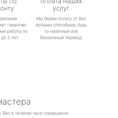
ты по
оплата наших
онту
услуг
омпания
Мы берем оплату от Вас
яет гарантию
любыми способами, будь
ые работы по
то наличный или
до 2 лет.
безналиный перевод.
мастера
у Вас в течении часа совершенно