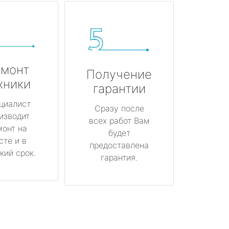
монт
Получение
хники
гарантии
циалист
Сразу после
изводит
всех работ Вам
монт на
будет
сте и в
предоставлена
кий срок.
гарантия.