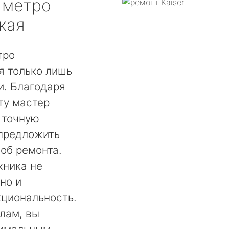
метро
кая
тро
я только лишь
. Благодаря
ту мастер
 точную
 предложить
об ремонта.
хника не
но и
кциональность.
лам, вы