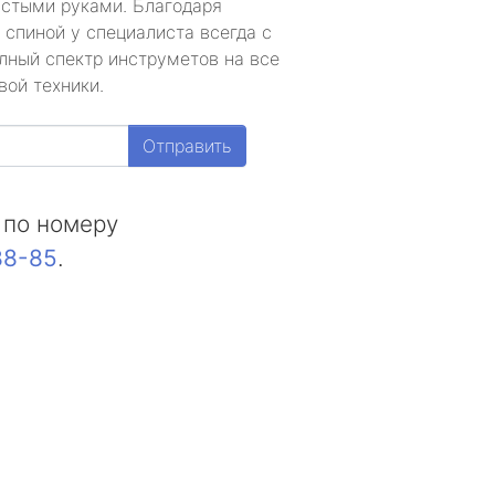
устыми руками. Благодаря
 спиной у специалиста всегда с
лный спектр инструметов на все
вой техники.
Отправить
 по номеру
88-85
.