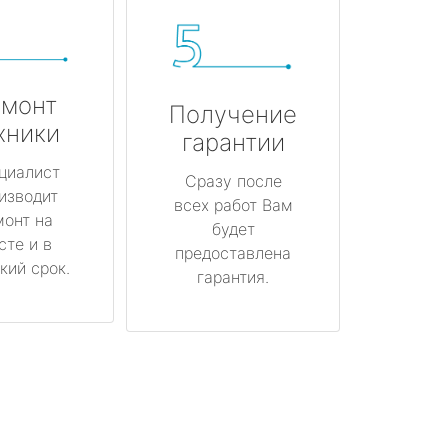
монт
Получение
хники
гарантии
циалист
Сразу после
изводит
всех работ Вам
монт на
будет
сте и в
предоставлена
кий срок.
гарантия.