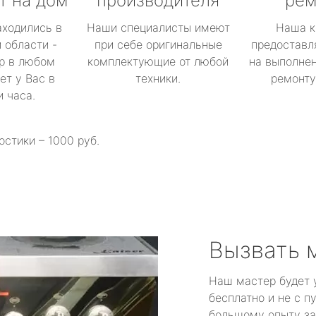
т на дом
производителя
рем
аходились в
Наши специалисты имеют
Наша к
 области -
при себе оригинальные
предоставл
р в любом
комплектующие от любой
на выполнен
ет у Вас в
техники.
ремонту 
и часа.
остики – 1000 руб.
Вызвать 
Наш мастер будет 
бесплатно и не с п
большому опыту за