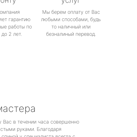
онту
услуг
омпания
Мы берем оплату от Вас
яет гарантию
любыми способами, будь
ые работы по
то наличный или
до 2 лет.
безналиный перевод.
мастера
у Вас в течении часа совершенно
устыми руками. Благодаря
 спиной у специалиста всегда с