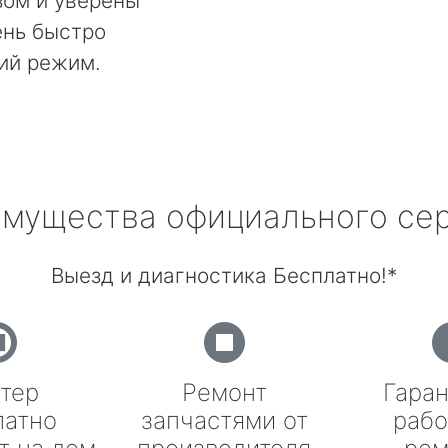
ом и уверены
ень быстро
ий режим.
мущества официального се
Выезд и диагностика Бесплатно!*
тер
Ремонт
Гаран
латно
запчастями от
рабо