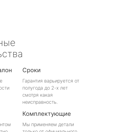
ные
ьства
алон
Сроки
е
Гарантия варьируется от
ости
полугода до 2-х лет
смотря какая
неисправность.
Комплектующие
онтом
Мы применяем детали
тно
только от официального