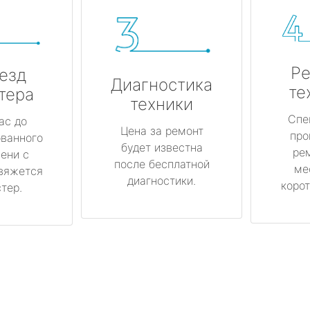
Ре
езд
Диагностика
те
тера
техники
Спе
ас до
Цена за ремонт
про
ованного
будет известна
ре
ени с
после бесплатной
ме
вяжется
диагностики.
корот
тер.