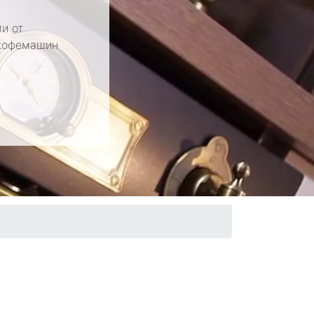
и от
 кофемашин