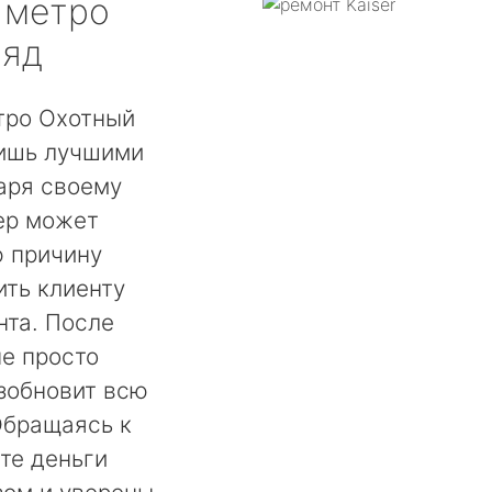
метро
ряд
тро Охотный
лишь лучшими
аря своему
ер может
ю причину
ть клиенту
нта. После
не просто
озобновит всю
Обращаясь к
те деньги