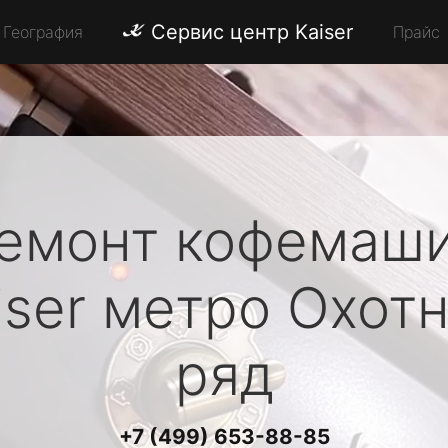
Сервис центр Kaiser
География
Прайс
емонт кофемаш
iser
метро Охот
ряд
+7 (499) 653-88-85