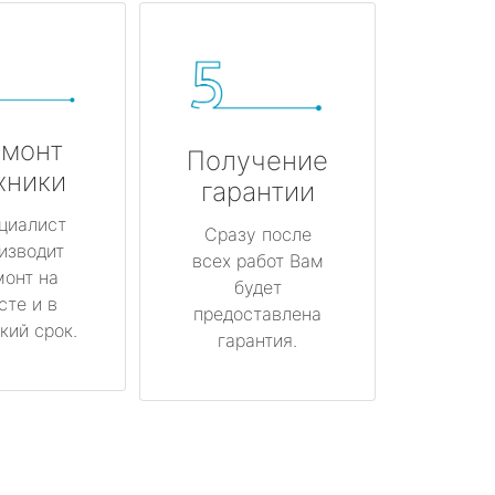
монт
Получение
хники
гарантии
циалист
Сразу после
изводит
всех работ Вам
монт на
будет
сте и в
предоставлена
кий срок.
гарантия.