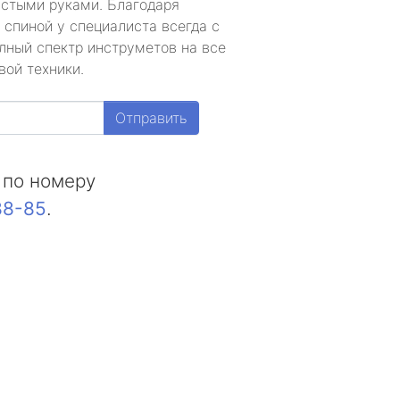
устыми руками. Благодаря
 спиной у специалиста всегда с
лный спектр инструметов на все
вой техники.
Отправить
 по номеру
88-85
.