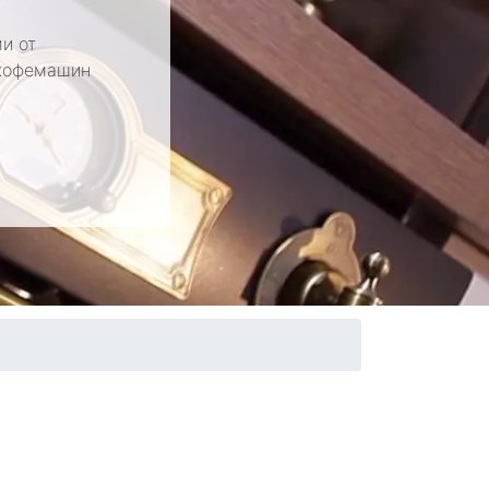
и от
 кофемашин