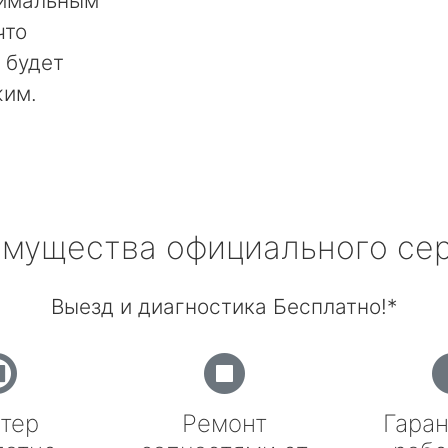
тимальным
что
 будет
жим.
мущества официального се
Выезд и диагностика Бесплатно!*
тер
Ремонт
Гаран