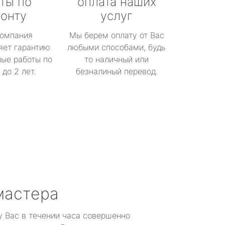
ты по
оплата наших
онту
услуг
омпания
Мы берем оплату от Вас
яет гарантию
любыми способами, будь
ые работы по
то наличный или
до 2 лет.
безналиный перевод.
мастера
у Вас в течении часа совершенно