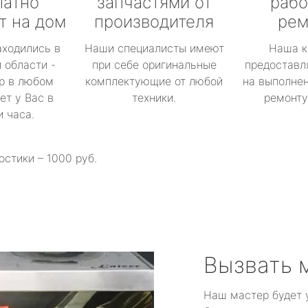
латно
запчастями от
рабо
т на дом
производителя
рем
аходились в
Наши специалисты имеют
Наша к
 области -
при себе оригинальные
предоставл
р в любом
комплектующие от любой
на выполнен
ет у Вас в
техники.
ремонту 
и часа.
остики – 1000 руб.
Вызвать 
Наш мастер будет 