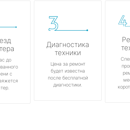
Ре
езд
Диагностика
те
тера
техники
Спе
ас до
Цена за ремонт
про
ованного
будет известна
ре
ени с
после бесплатной
ме
вяжется
диагностики.
корот
тер.