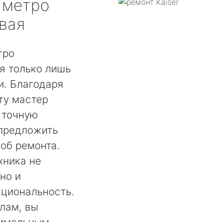
метро
вая
тро
я только лишь
. Благодаря
ту мастер
 точную
 предложить
об ремонта.
хника не
но и
кциональность.
лам, вы