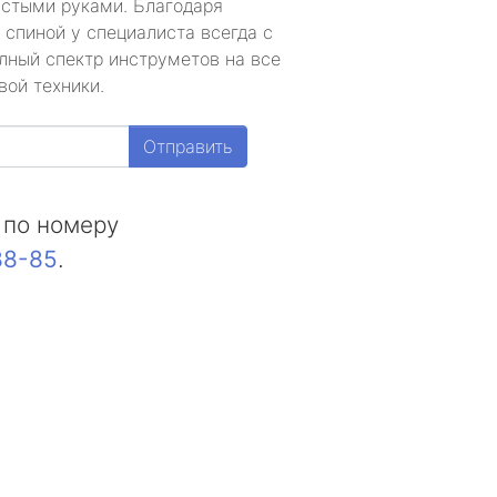
устыми руками. Благодаря
 спиной у специалиста всегда с
лный спектр инструметов на все
вой техники.
Отправить
 по номеру
88-85
.