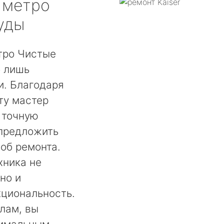
метро
уды
тро Чистые
о лишь
. Благодаря
ту мастер
 точную
 предложить
об ремонта.
хника не
но и
кциональность.
лам, вы