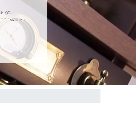
и от
 кофемашин