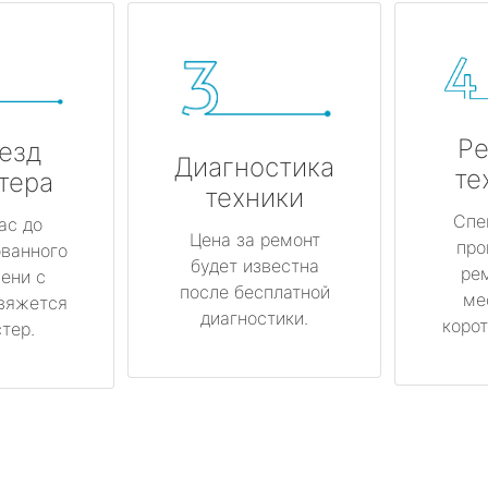
Ре
езд
Диагностика
те
тера
техники
Спе
ас до
Цена за ремонт
про
ованного
будет известна
ре
ени с
после бесплатной
ме
вяжется
диагностики.
корот
тер.