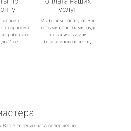
ты по
оплата наших
онту
услуг
омпания
Мы берем оплату от Вас
яет гарантию
любыми способами, будь
ые работы по
то наличный или
до 2 лет.
безналиный перевод.
мастера
у Вас в течении часа совершенно