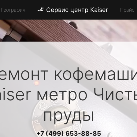
Сервис центр Kaiser
География
Прайс
емонт кофемаш
iser
метро Чист
пруды
+7 (499) 653-88-85