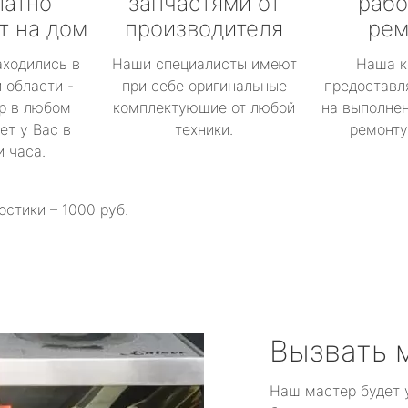
латно
запчастями от
рабо
т на дом
производителя
рем
аходились в
Наши специалисты имеют
Наша к
 области -
при себе оригинальные
предоставл
р в любом
комплектующие от любой
на выполнен
ет у Вас в
техники.
ремонту 
и часа.
остики – 1000 руб.
Вызвать 
Наш мастер будет 