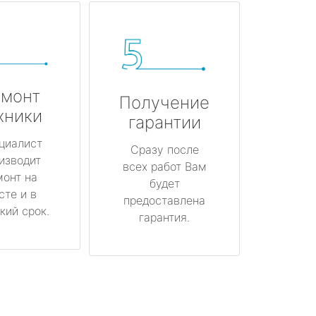
монт
Получение
хники
гарантии
циалист
Сразу после
изводит
всех работ Вам
монт на
будет
сте и в
предоставлена
кий срок.
гарантия.