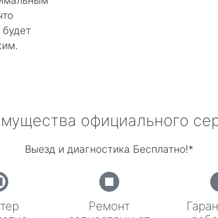
тимальным
что
 будет
жим.
мущества официального се
Выезд и диагностика Бесплатно!*
тер
Ремонт
Гаран