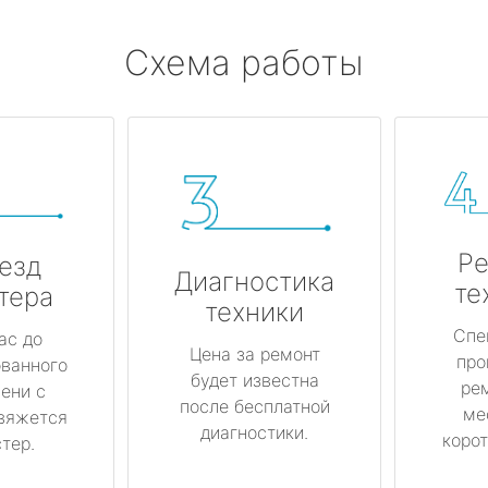
Схема работы
Ре
езд
Диагностика
те
тера
техники
Спе
ас до
Цена за ремонт
про
ованного
будет известна
ре
ени с
после бесплатной
ме
вяжется
диагностики.
корот
тер.