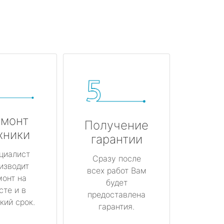
монт
Получение
хники
гарантии
циалист
Сразу после
изводит
всех работ Вам
монт на
будет
сте и в
предоставлена
кий срок.
гарантия.