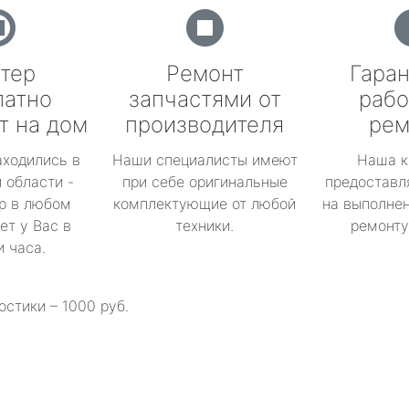
тер
Ремонт
Гаран
латно
запчастями от
рабо
т на дом
производителя
рем
аходились в
Наши специалисты имеют
Наша к
 области -
при себе оригинальные
предоставл
р в любом
комплектующие от любой
на выполнен
ет у Вас в
техники.
ремонту 
и часа.
остики – 1000 руб.