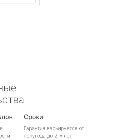
ные
ьства
алон
Сроки
е
Гарантия варьируется от
ости
полугода до 2-х лет