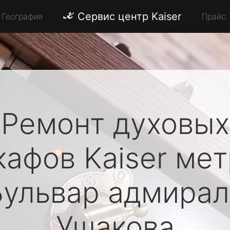
Сервис центр Kaiser
География
Прайс
Ремонт духовых
кафов
Kaiser
мет
Бульвар адмирал
Ушакова