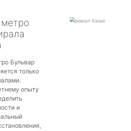
метро
ирала
а
тро Бульвар
яется только
налами.
етнему опыту
еделить
ости и
мальный
сстановления,